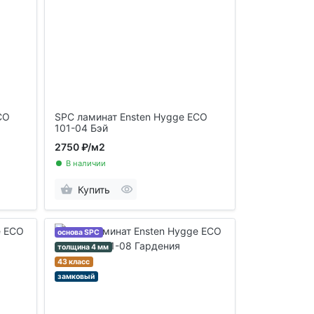
CO
SPC ламинат Ensten Hygge ECO
101-04 Бэй
2750 ₽
/м2
В наличии
Купить
основа SPC
толщина 4 мм
43 класс
замковый