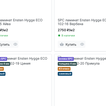
ламинат Ensten Hygge ECO
SPC ламинат Ensten Hygge E
5 Айва
102-16 Вербена
 ₽
/м2
2750 ₽
/м2
аличии
В наличии
Купить
Купить
а SPC
основа SPC
на 4 мм
толщина 4 мм
асс
43 класс
вый
замковый