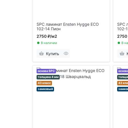
SPC ламинат Ensten Hygge ECO
SPC 
102-14 Пион
102-1
2750 ₽
/м2
2750
В наличии
В н
Купить
основа SPC
основ
толщина 4 мм
толщи
43 класс
43 кл
замковый
замко