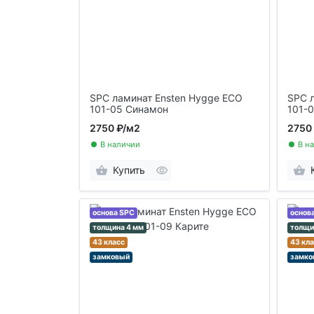
SPC ламинат Ensten Hygge ECO
SPC 
101-05 Синамон
101-
2750 ₽
/м2
2750
В наличии
В н
Купить
основа SPC
основ
толщина 4 мм
толщи
43 класс
43 кл
замковый
замко