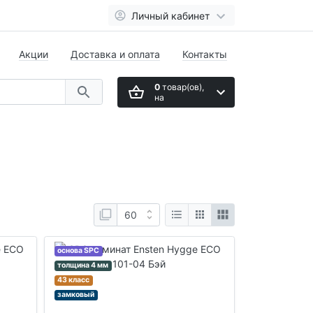
Личный кабинет
Акции
Доставка и оплата
Контакты
0
товар(ов),
на
основа SPC
толщина 4 мм
43 класс
замковый