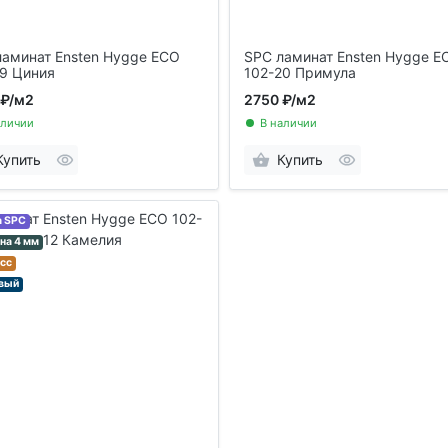
ламинат Ensten Hygge ECO
SPC ламинат Ensten Hygge E
19 Циния
102-20 Примула
 ₽
/м2
2750 ₽
/м2
аличии
В наличии
Купить
Купить
а SPC
на 4 мм
асс
вый