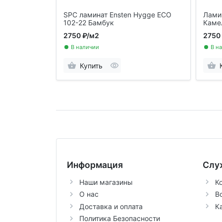
SPC ламинат Ensten Hygge ECO
Ламин
102-22 Бамбук
Каме
2750 ₽
/м2
2750
В наличии
В н
Купить
Информация
Слу
Наши магазины
К
О нас
В
Доставка и оплата
К
Политика Безопасности