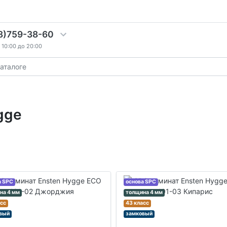
8)759-38-60
10:00 до 20:00
gge
а SPC
основа SPC
на 4 мм
толщина 4 мм
асс
43 класс
вый
замковый