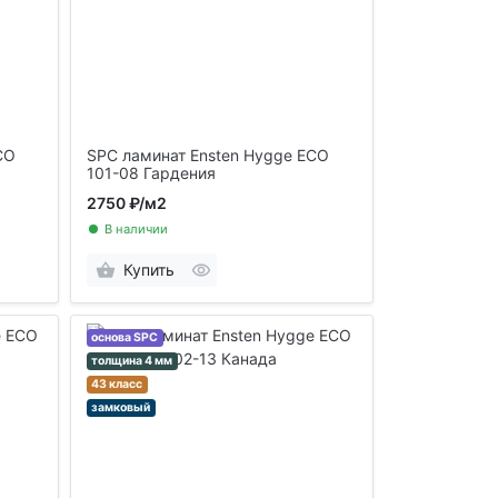
CO
SPC ламинат Ensten Hygge ECO
101-08 Гардения
2750 ₽
/м2
В наличии
Купить
основа SPC
толщина 4 мм
43 класс
замковый