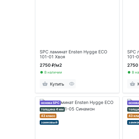
SPC ламинат Ensten Hygge ECO
SPC 
101-01 Хвоя
101-
2750 ₽
/м2
2750
В наличии
В н
Купить
основа SPC
основ
толщина 4 мм
толщи
43 класс
43 кл
замковый
замко