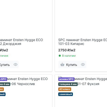
ламинат Ensten Hygge ECO
SPC ламинат Ensten Hygge E
02 Джорджия
101-03 Кипарис
 ₽
/м2
2750 ₽
/м2
аличии
В наличии
Купить
Купить
а SPC
основа SPC
на 4 мм
толщина 4 мм
асс
43 класс
вый
замковый