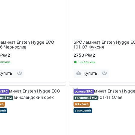
ламинат Ensten Hygge ECO
SPC ламинат Ensten Hygge E
06 Чернослив
101-07 Фуксия
 ₽
/м2
2750 ₽
/м2
аличии
В наличии
Купить
Купить
а SPC
основа SPC
на 4 мм
толщина 4 мм
асс
43 класс
вый
замковый