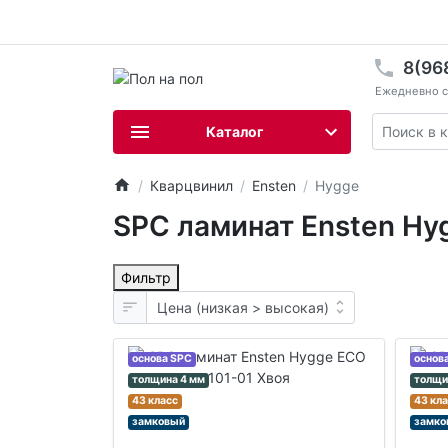
8(96
Ежедневно с 
Каталог
Кварцвинил
Ensten
Hygge
SPC ламинат Ensten Hy
Фильтр
основа SPC
основ
толщина 4 мм
толщи
43 класс
43 кл
замковый
замко