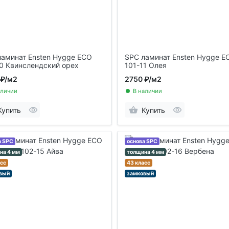
ламинат Ensten Hygge ECO
SPC ламинат Ensten Hygge E
10 Квинслендский орех
101-11 Олея
 ₽
/м2
2750 ₽
/м2
аличии
В наличии
Купить
Купить
а SPC
основа SPC
на 4 мм
толщина 4 мм
асс
43 класс
вый
замковый