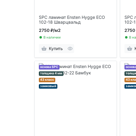
SPC ламинат Ensten Hygge ECO
SPC 
102-18 Шварцвальд
102-
2750 ₽
/м2
2750
В наличии
В н
Купить
основа SPC
основ
толщина 4 мм
толщи
43 класс
43 кл
замковый
замко