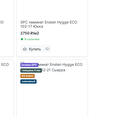
CO
SPC ламинат Ensten Hygge ECO
102-17 Юкка
2750 ₽
/м2
В наличии
Купить
основа SPC
толщина 4 мм
43 класс
замковый