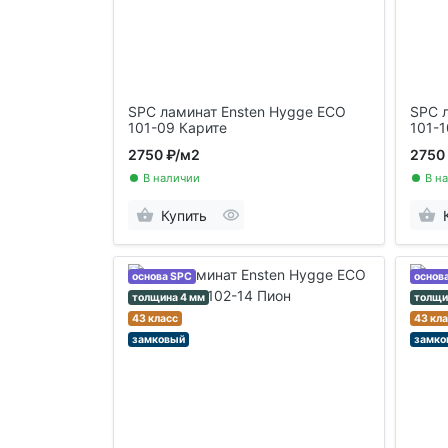
SPC ламинат Ensten Hygge ECO
SPC 
101-09 Карите
101-
2750 ₽
/м2
2750
В наличии
В н
Купить
основа SPC
основ
толщина 4 мм
толщи
43 класс
43 кл
замковый
замко