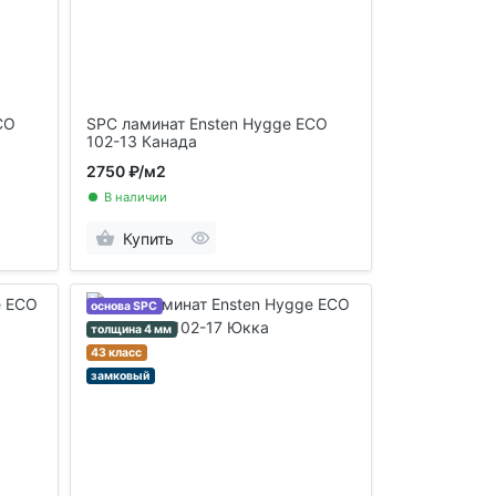
CO
SPC ламинат Ensten Hygge ECO
102-13 Канада
2750 ₽
/м2
В наличии
Купить
основа SPC
толщина 4 мм
43 класс
замковый