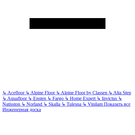
↳
Acefloor
↳
Alpine Floor
↳
Alpine Floor by Classen
↳
Alta Step
↳
Aquafloor
↳
Ensten
↳
Fargo
↳
Home Expert
↳
Invictus
↳
Natisston
↳
Norland
↳
Skalla
↳
Tulesna
↳
Vinilam
Показать все
Инженерная доска