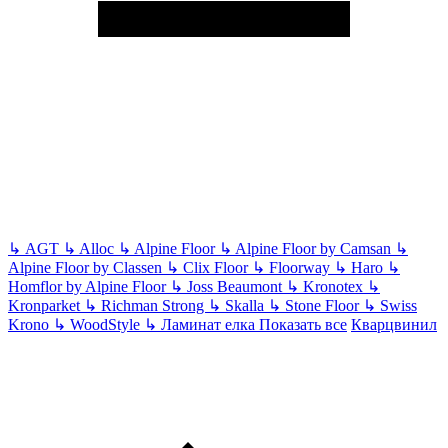
↳
AGT
↳
Alloc
↳
Alpine Floor
↳
Alpine Floor by Camsan
↳
Alpine Floor by Classen
↳
Clix Floor
↳
Floorway
↳
Haro
↳
Homflor by Alpine Floor
↳
Joss Beaumont
↳
Kronotex
↳
Kronparket
↳
Richman Strong
↳
Skalla
↳
Stone Floor
↳
Swiss
Krono
↳
WoodStyle
↳
Ламинат елка
Показать все
Кварцвинил