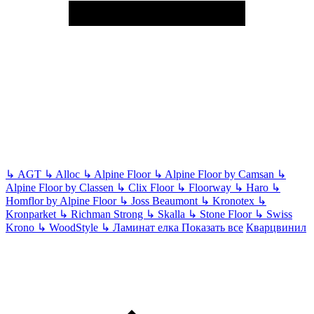
↳
AGT
↳
Alloc
↳
Alpine Floor
↳
Alpine Floor by Camsan
↳
Alpine Floor by Classen
↳
Clix Floor
↳
Floorway
↳
Haro
↳
Homflor by Alpine Floor
↳
Joss Beaumont
↳
Kronotex
↳
Kronparket
↳
Richman Strong
↳
Skalla
↳
Stone Floor
↳
Swiss
Krono
↳
WoodStyle
↳
Ламинат елка
Показать все
Кварцвинил