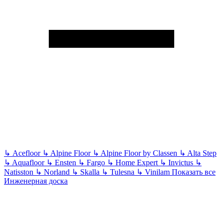
↳
Acefloor
↳
Alpine Floor
↳
Alpine Floor by Classen
↳
Alta Step
↳
Aquafloor
↳
Ensten
↳
Fargo
↳
Home Expert
↳
Invictus
↳
Natisston
↳
Norland
↳
Skalla
↳
Tulesna
↳
Vinilam
Показать все
Инженерная доска