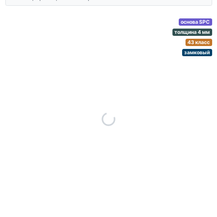
основа SPC
толщина 4 мм
43 класс
замковый