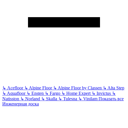
↳
Acefloor
↳
Alpine Floor
↳
Alpine Floor by Classen
↳
Alta Step
↳
Aquafloor
↳
Ensten
↳
Fargo
↳
Home Expert
↳
Invictus
↳
Natisston
↳
Norland
↳
Skalla
↳
Tulesna
↳
Vinilam
Показать все
Инженерная доска