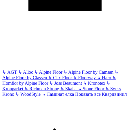
↳
AGT
↳
Alloc
↳
Alpine Floor
↳
Alpine Floor by Camsan
↳
Alpine Floor by Classen
↳
Clix Floor
↳
Floorway
↳
Haro
↳
Homflor by Alpine Floor
↳
Joss Beaumont
↳
Kronotex
↳
Kronparket
↳
Richman Strong
↳
Skalla
↳
Stone Floor
↳
Swiss
Krono
↳
WoodStyle
↳
Ламинат елка
Показать все
Кварцвинил