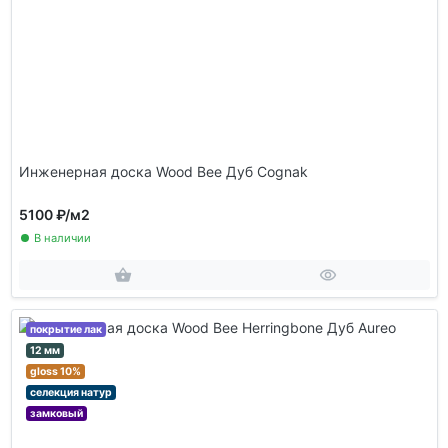
Инженерная доска Wood Bee Дуб Cognak
5100 ₽
/м2
В наличии
покрытие лак
12 мм
gloss 10%
селекция натур
замковый