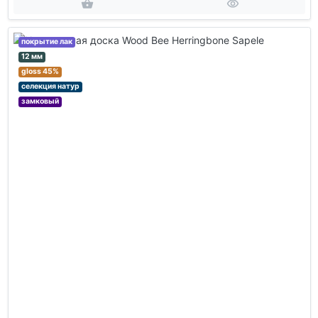
покрытие лак
12 мм
gloss 45%
селекция натур
замковый