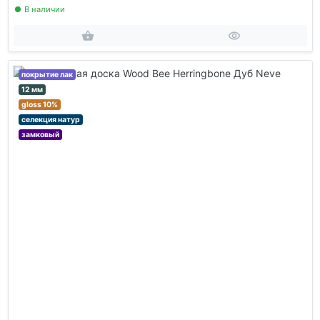
В наличии
покрытие лак
12 мм
gloss 10%
селекция натур
замковый