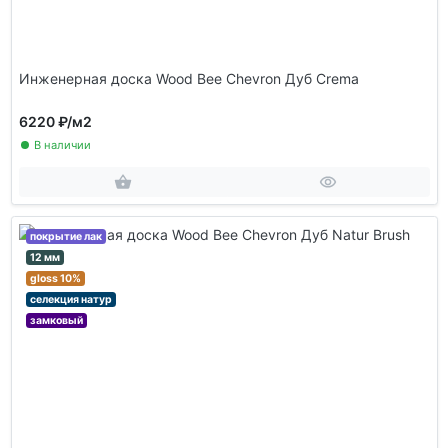
Инженерная доска Wood Bee Chevron Дуб Crema
6220 ₽
/м2
В наличии
покрытие лак
12 мм
gloss 10%
селекция натур
замковый