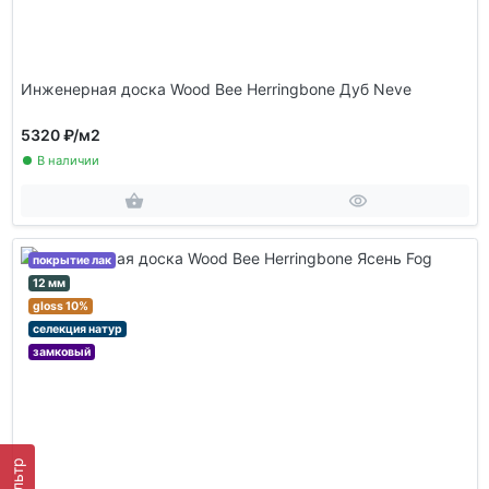
Инженерная доска Wood Bee Herringbone Дуб Neve
5320 ₽
/м2
В наличии
покрытие лак
12 мм
gloss 10%
селекция натур
замковый
Фильтр