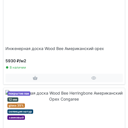
Инженерная доска Wood Bee Американский орех
5930 ₽
/м2
В наличии
покрытие лак
12 мм
gloss 35%
селекция натур
замковый