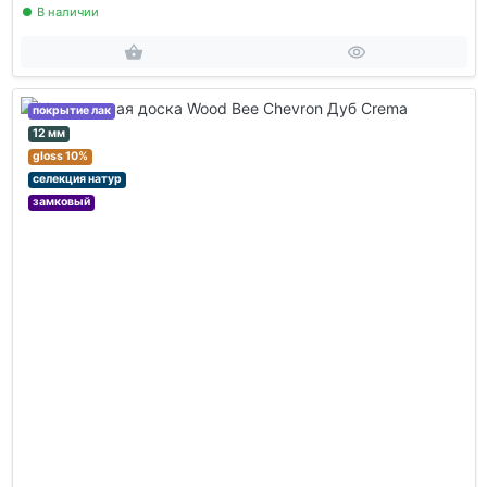
В наличии
покрытие лак
12 мм
gloss 10%
селекция натур
замковый