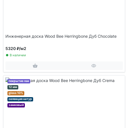
Инженерная доска Wood Bee Herringbone Дуб Chocolate
5320 ₽
/м2
В наличии
покрытие лак
12 мм
gloss 10%
селекция натур
замковый