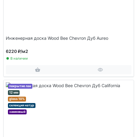
Инженерная доска Wood Bee Chevron Дуб Aureo
6220 ₽
/м2
В наличии
покрытие лак
12 мм
gloss 10%
селекция натур
замковый