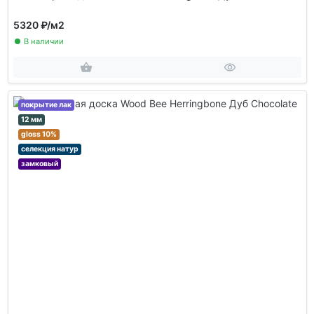
5320 ₽
/м2
В наличии
покрытие лак
12 мм
gloss 10%
селекция натур
замковый