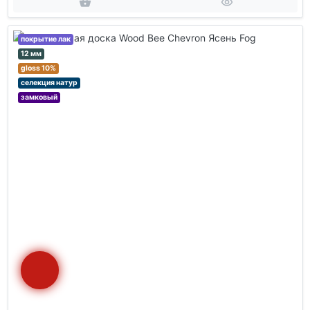
покрытие лак
12 мм
gloss 10%
селекция натур
замковый