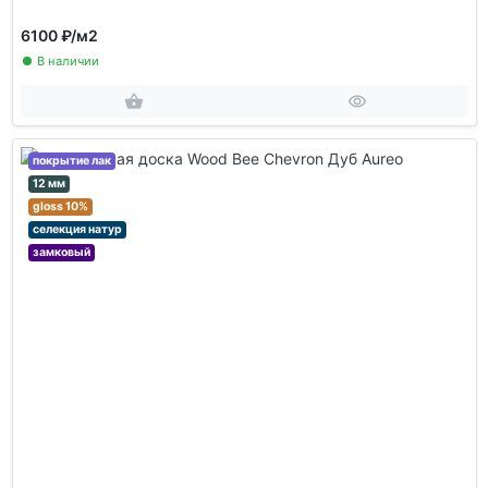
6100 ₽
/м2
В наличии
покрытие лак
12 мм
gloss 10%
селекция натур
замковый