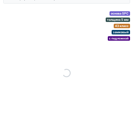
основа SPC
толщина 5 мм
43 класс
замковый
с подложкой