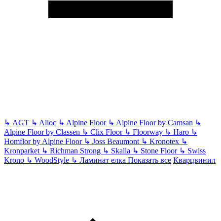
↳
AGT
↳
Alloc
↳
Alpine Floor
↳
Alpine Floor by Camsan
↳
Alpine Floor by Classen
↳
Clix Floor
↳
Floorway
↳
Haro
↳
Homflor by Alpine Floor
↳
Joss Beaumont
↳
Kronotex
↳
Kronparket
↳
Richman Strong
↳
Skalla
↳
Stone Floor
↳
Swiss
Krono
↳
WoodStyle
↳
Ламинат елка
Показать все
Кварцвинил