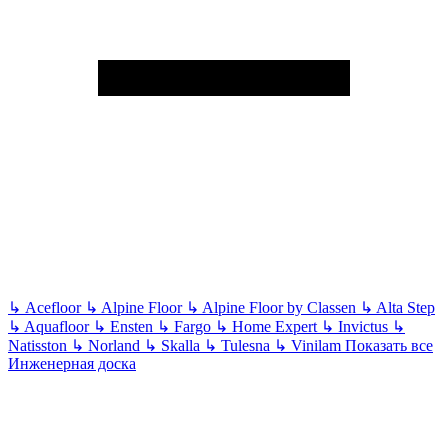
↳
Acefloor
↳
Alpine Floor
↳
Alpine Floor by Classen
↳
Alta Step
↳
Aquafloor
↳
Ensten
↳
Fargo
↳
Home Expert
↳
Invictus
↳
Natisston
↳
Norland
↳
Skalla
↳
Tulesna
↳
Vinilam
Показать все
Инженерная доска