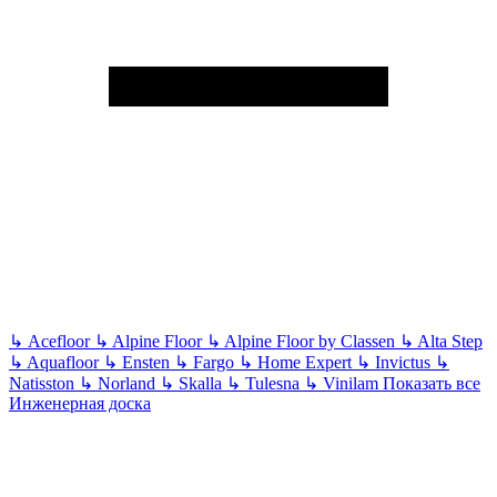
↳
Acefloor
↳
Alpine Floor
↳
Alpine Floor by Classen
↳
Alta Step
↳
Aquafloor
↳
Ensten
↳
Fargo
↳
Home Expert
↳
Invictus
↳
Natisston
↳
Norland
↳
Skalla
↳
Tulesna
↳
Vinilam
Показать все
Инженерная доска