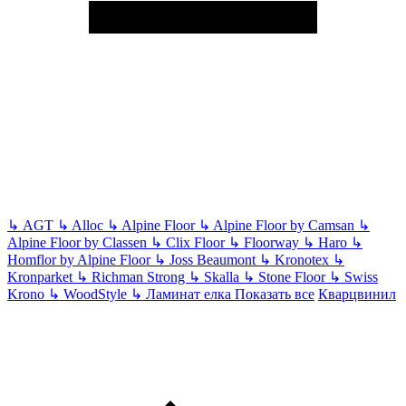
↳
AGT
↳
Alloc
↳
Alpine Floor
↳
Alpine Floor by Camsan
↳
Alpine Floor by Classen
↳
Clix Floor
↳
Floorway
↳
Haro
↳
Homflor by Alpine Floor
↳
Joss Beaumont
↳
Kronotex
↳
Kronparket
↳
Richman Strong
↳
Skalla
↳
Stone Floor
↳
Swiss
Krono
↳
WoodStyle
↳
Ламинат елка
Показать все
Кварцвинил