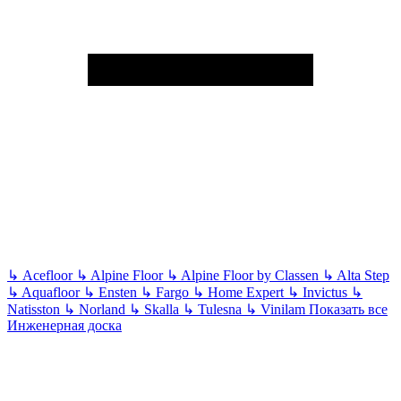
↳
Acefloor
↳
Alpine Floor
↳
Alpine Floor by Classen
↳
Alta Step
↳
Aquafloor
↳
Ensten
↳
Fargo
↳
Home Expert
↳
Invictus
↳
Natisston
↳
Norland
↳
Skalla
↳
Tulesna
↳
Vinilam
Показать все
Инженерная доска