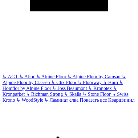
↳
AGT
↳
Alloc
↳
Alpine Floor
↳
Alpine Floor by Camsan
↳
Alpine Floor by Classen
↳
Clix Floor
↳
Floorway
↳
Haro
↳
Homflor by Alpine Floor
↳
Joss Beaumont
↳
Kronotex
↳
Kronparket
↳
Richman Strong
↳
Skalla
↳
Stone Floor
↳
Swiss
Krono
↳
WoodStyle
↳
Ламинат елка
Показать все
Кварцвинил