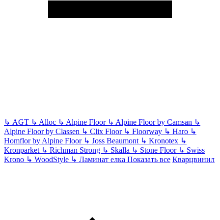
↳
AGT
↳
Alloc
↳
Alpine Floor
↳
Alpine Floor by Camsan
↳
Alpine Floor by Classen
↳
Clix Floor
↳
Floorway
↳
Haro
↳
Homflor by Alpine Floor
↳
Joss Beaumont
↳
Kronotex
↳
Kronparket
↳
Richman Strong
↳
Skalla
↳
Stone Floor
↳
Swiss
Krono
↳
WoodStyle
↳
Ламинат елка
Показать все
Кварцвинил