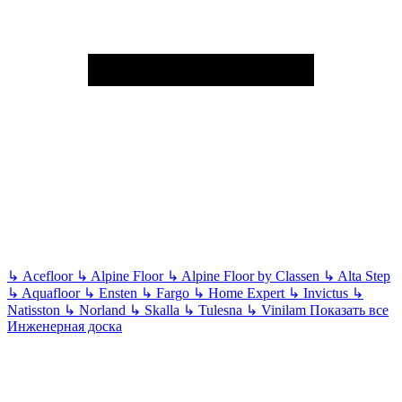
↳
Acefloor
↳
Alpine Floor
↳
Alpine Floor by Classen
↳
Alta Step
↳
Aquafloor
↳
Ensten
↳
Fargo
↳
Home Expert
↳
Invictus
↳
Natisston
↳
Norland
↳
Skalla
↳
Tulesna
↳
Vinilam
Показать все
Инженерная доска