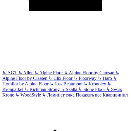
↳
AGT
↳
Alloc
↳
Alpine Floor
↳
Alpine Floor by Camsan
↳
Alpine Floor by Classen
↳
Clix Floor
↳
Floorway
↳
Haro
↳
Homflor by Alpine Floor
↳
Joss Beaumont
↳
Kronotex
↳
Kronparket
↳
Richman Strong
↳
Skalla
↳
Stone Floor
↳
Swiss
Krono
↳
WoodStyle
↳
Ламинат елка
Показать все
Кварцвинил