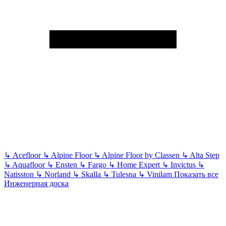
↳
Acefloor
↳
Alpine Floor
↳
Alpine Floor by Classen
↳
Alta Step
↳
Aquafloor
↳
Ensten
↳
Fargo
↳
Home Expert
↳
Invictus
↳
Natisston
↳
Norland
↳
Skalla
↳
Tulesna
↳
Vinilam
Показать все
Инженерная доска