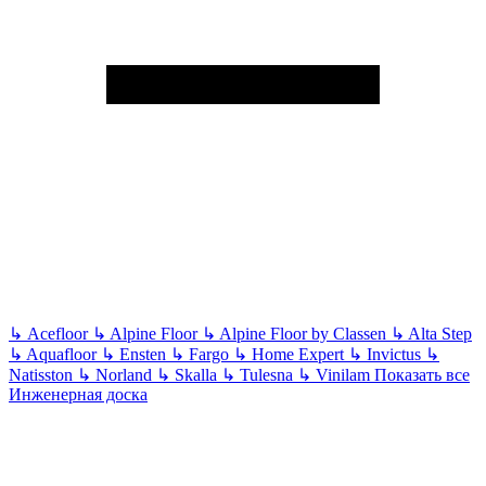
↳
Acefloor
↳
Alpine Floor
↳
Alpine Floor by Classen
↳
Alta Step
↳
Aquafloor
↳
Ensten
↳
Fargo
↳
Home Expert
↳
Invictus
↳
Natisston
↳
Norland
↳
Skalla
↳
Tulesna
↳
Vinilam
Показать все
Инженерная доска