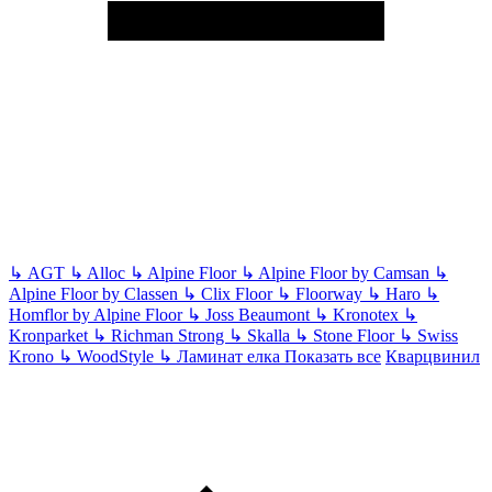
↳
AGT
↳
Alloc
↳
Alpine Floor
↳
Alpine Floor by Camsan
↳
Alpine Floor by Classen
↳
Clix Floor
↳
Floorway
↳
Haro
↳
Homflor by Alpine Floor
↳
Joss Beaumont
↳
Kronotex
↳
Kronparket
↳
Richman Strong
↳
Skalla
↳
Stone Floor
↳
Swiss
Krono
↳
WoodStyle
↳
Ламинат елка
Показать все
Кварцвинил