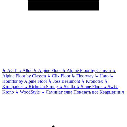
↳
AGT
↳
Alloc
↳
Alpine Floor
↳
Alpine Floor by Camsan
↳
Alpine Floor by Classen
↳
Clix Floor
↳
Floorway
↳
Haro
↳
Homflor by Alpine Floor
↳
Joss Beaumont
↳
Kronotex
↳
Kronparket
↳
Richman Strong
↳
Skalla
↳
Stone Floor
↳
Swiss
Krono
↳
WoodStyle
↳
Ламинат елка
Показать все
Кварцвинил