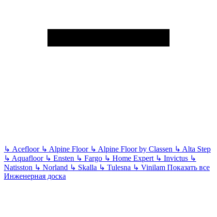
↳
Acefloor
↳
Alpine Floor
↳
Alpine Floor by Classen
↳
Alta Step
↳
Aquafloor
↳
Ensten
↳
Fargo
↳
Home Expert
↳
Invictus
↳
Natisston
↳
Norland
↳
Skalla
↳
Tulesna
↳
Vinilam
Показать все
Инженерная доска