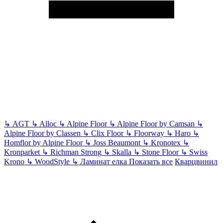
↳
AGT
↳
Alloc
↳
Alpine Floor
↳
Alpine Floor by Camsan
↳
Alpine Floor by Classen
↳
Clix Floor
↳
Floorway
↳
Haro
↳
Homflor by Alpine Floor
↳
Joss Beaumont
↳
Kronotex
↳
Kronparket
↳
Richman Strong
↳
Skalla
↳
Stone Floor
↳
Swiss
Krono
↳
WoodStyle
↳
Ламинат елка
Показать все
Кварцвинил