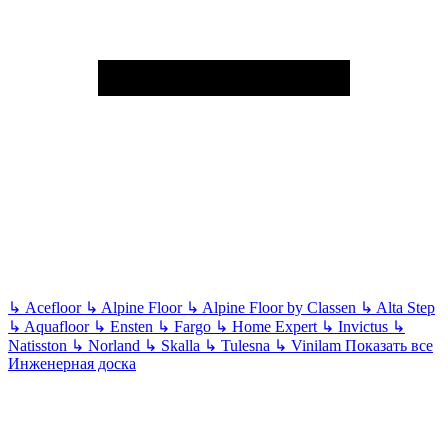
↳
Acefloor
↳
Alpine Floor
↳
Alpine Floor by Classen
↳
Alta Step
↳
Aquafloor
↳
Ensten
↳
Fargo
↳
Home Expert
↳
Invictus
↳
Natisston
↳
Norland
↳
Skalla
↳
Tulesna
↳
Vinilam
Показать все
Инженерная доска