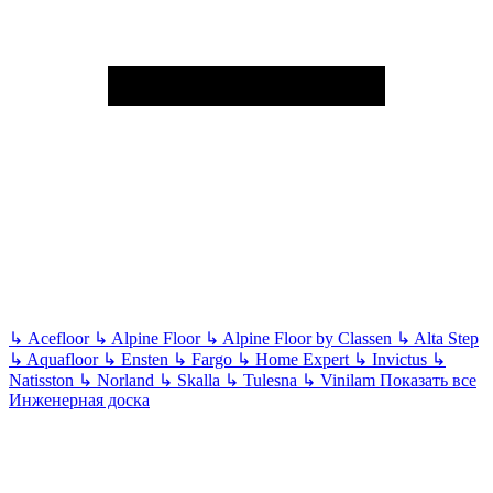
↳
Acefloor
↳
Alpine Floor
↳
Alpine Floor by Classen
↳
Alta Step
↳
Aquafloor
↳
Ensten
↳
Fargo
↳
Home Expert
↳
Invictus
↳
Natisston
↳
Norland
↳
Skalla
↳
Tulesna
↳
Vinilam
Показать все
Инженерная доска