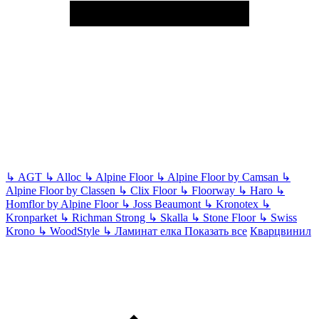
↳
AGT
↳
Alloc
↳
Alpine Floor
↳
Alpine Floor by Camsan
↳
Alpine Floor by Classen
↳
Clix Floor
↳
Floorway
↳
Haro
↳
Homflor by Alpine Floor
↳
Joss Beaumont
↳
Kronotex
↳
Kronparket
↳
Richman Strong
↳
Skalla
↳
Stone Floor
↳
Swiss
Krono
↳
WoodStyle
↳
Ламинат елка
Показать все
Кварцвинил