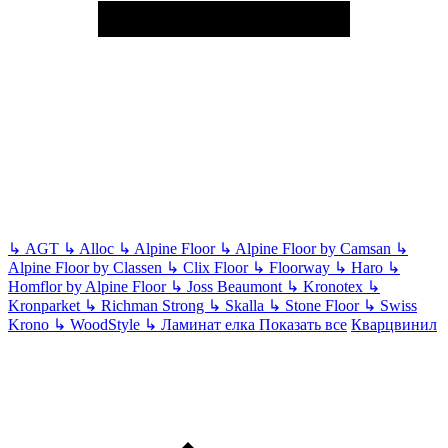
↳
AGT
↳
Alloc
↳
Alpine Floor
↳
Alpine Floor by Camsan
↳
Alpine Floor by Classen
↳
Clix Floor
↳
Floorway
↳
Haro
↳
Homflor by Alpine Floor
↳
Joss Beaumont
↳
Kronotex
↳
Kronparket
↳
Richman Strong
↳
Skalla
↳
Stone Floor
↳
Swiss
Krono
↳
WoodStyle
↳
Ламинат елка
Показать все
Кварцвинил