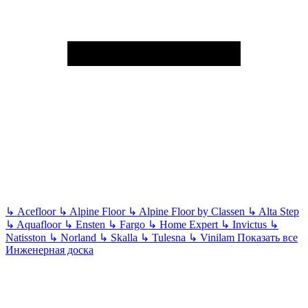
↳
Acefloor
↳
Alpine Floor
↳
Alpine Floor by Classen
↳
Alta Step
↳
Aquafloor
↳
Ensten
↳
Fargo
↳
Home Expert
↳
Invictus
↳
Natisston
↳
Norland
↳
Skalla
↳
Tulesna
↳
Vinilam
Показать все
Инженерная доска