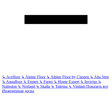
↳
Acefloor
↳
Alpine Floor
↳
Alpine Floor by Classen
↳
Alta Step
↳
Aquafloor
↳
Ensten
↳
Fargo
↳
Home Expert
↳
Invictus
↳
Natisston
↳
Norland
↳
Skalla
↳
Tulesna
↳
Vinilam
Показать все
Инженерная доска