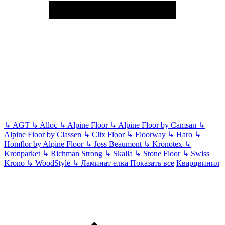
↳
AGT
↳
Alloc
↳
Alpine Floor
↳
Alpine Floor by Camsan
↳
Alpine Floor by Classen
↳
Clix Floor
↳
Floorway
↳
Haro
↳
Homflor by Alpine Floor
↳
Joss Beaumont
↳
Kronotex
↳
Kronparket
↳
Richman Strong
↳
Skalla
↳
Stone Floor
↳
Swiss
Krono
↳
WoodStyle
↳
Ламинат елка
Показать все
Кварцвинил