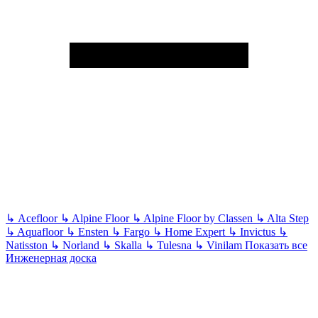
↳
Acefloor
↳
Alpine Floor
↳
Alpine Floor by Classen
↳
Alta Step
↳
Aquafloor
↳
Ensten
↳
Fargo
↳
Home Expert
↳
Invictus
↳
Natisston
↳
Norland
↳
Skalla
↳
Tulesna
↳
Vinilam
Показать все
Инженерная доска