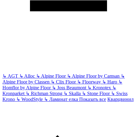
↳
AGT
↳
Alloc
↳
Alpine Floor
↳
Alpine Floor by Camsan
↳
Alpine Floor by Classen
↳
Clix Floor
↳
Floorway
↳
Haro
↳
Homflor by Alpine Floor
↳
Joss Beaumont
↳
Kronotex
↳
Kronparket
↳
Richman Strong
↳
Skalla
↳
Stone Floor
↳
Swiss
Krono
↳
WoodStyle
↳
Ламинат елка
Показать все
Кварцвинил