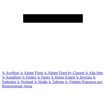
↳
Acefloor
↳
Alpine Floor
↳
Alpine Floor by Classen
↳
Alta Step
↳
Aquafloor
↳
Ensten
↳
Fargo
↳
Home Expert
↳
Invictus
↳
Natisston
↳
Norland
↳
Skalla
↳
Tulesna
↳
Vinilam
Показать все
Инженерная доска