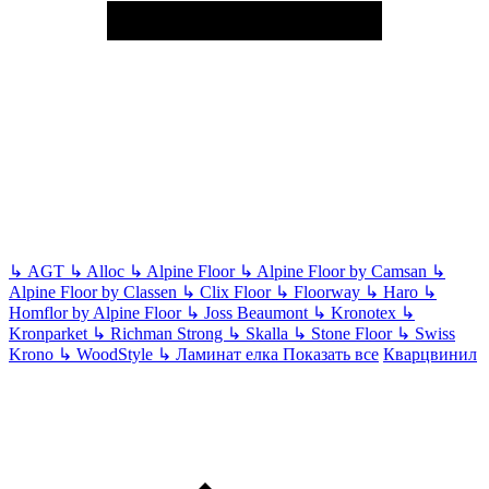
↳
AGT
↳
Alloc
↳
Alpine Floor
↳
Alpine Floor by Camsan
↳
Alpine Floor by Classen
↳
Clix Floor
↳
Floorway
↳
Haro
↳
Homflor by Alpine Floor
↳
Joss Beaumont
↳
Kronotex
↳
Kronparket
↳
Richman Strong
↳
Skalla
↳
Stone Floor
↳
Swiss
Krono
↳
WoodStyle
↳
Ламинат елка
Показать все
Кварцвинил