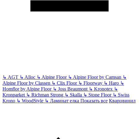
↳
AGT
↳
Alloc
↳
Alpine Floor
↳
Alpine Floor by Camsan
↳
Alpine Floor by Classen
↳
Clix Floor
↳
Floorway
↳
Haro
↳
Homflor by Alpine Floor
↳
Joss Beaumont
↳
Kronotex
↳
Kronparket
↳
Richman Strong
↳
Skalla
↳
Stone Floor
↳
Swiss
Krono
↳
WoodStyle
↳
Ламинат елка
Показать все
Кварцвинил