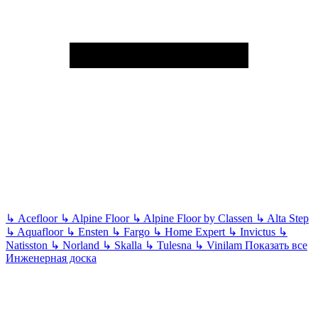
↳
Acefloor
↳
Alpine Floor
↳
Alpine Floor by Classen
↳
Alta Step
↳
Aquafloor
↳
Ensten
↳
Fargo
↳
Home Expert
↳
Invictus
↳
Natisston
↳
Norland
↳
Skalla
↳
Tulesna
↳
Vinilam
Показать все
Инженерная доска