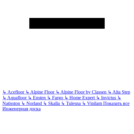
↳
Acefloor
↳
Alpine Floor
↳
Alpine Floor by Classen
↳
Alta Step
↳
Aquafloor
↳
Ensten
↳
Fargo
↳
Home Expert
↳
Invictus
↳
Natisston
↳
Norland
↳
Skalla
↳
Tulesna
↳
Vinilam
Показать все
Инженерная доска