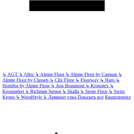
↳
AGT
↳
Alloc
↳
Alpine Floor
↳
Alpine Floor by Camsan
↳
Alpine Floor by Classen
↳
Clix Floor
↳
Floorway
↳
Haro
↳
Homflor by Alpine Floor
↳
Joss Beaumont
↳
Kronotex
↳
Kronparket
↳
Richman Strong
↳
Skalla
↳
Stone Floor
↳
Swiss
Krono
↳
WoodStyle
↳
Ламинат елка
Показать все
Кварцвинил