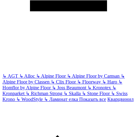
↳
AGT
↳
Alloc
↳
Alpine Floor
↳
Alpine Floor by Camsan
↳
Alpine Floor by Classen
↳
Clix Floor
↳
Floorway
↳
Haro
↳
Homflor by Alpine Floor
↳
Joss Beaumont
↳
Kronotex
↳
Kronparket
↳
Richman Strong
↳
Skalla
↳
Stone Floor
↳
Swiss
Krono
↳
WoodStyle
↳
Ламинат елка
Показать все
Кварцвинил