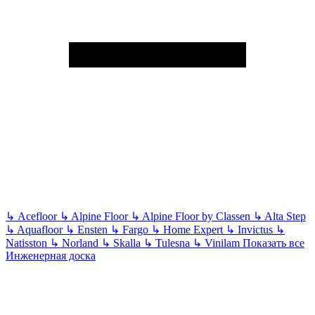
↳
Acefloor
↳
Alpine Floor
↳
Alpine Floor by Classen
↳
Alta Step
↳
Aquafloor
↳
Ensten
↳
Fargo
↳
Home Expert
↳
Invictus
↳
Natisston
↳
Norland
↳
Skalla
↳
Tulesna
↳
Vinilam
Показать все
Инженерная доска