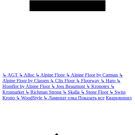
↳
AGT
↳
Alloc
↳
Alpine Floor
↳
Alpine Floor by Camsan
↳
Alpine Floor by Classen
↳
Clix Floor
↳
Floorway
↳
Haro
↳
Homflor by Alpine Floor
↳
Joss Beaumont
↳
Kronotex
↳
Kronparket
↳
Richman Strong
↳
Skalla
↳
Stone Floor
↳
Swiss
Krono
↳
WoodStyle
↳
Ламинат елка
Показать все
Кварцвинил