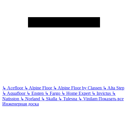
↳
Acefloor
↳
Alpine Floor
↳
Alpine Floor by Classen
↳
Alta Step
↳
Aquafloor
↳
Ensten
↳
Fargo
↳
Home Expert
↳
Invictus
↳
Natisston
↳
Norland
↳
Skalla
↳
Tulesna
↳
Vinilam
Показать все
Инженерная доска