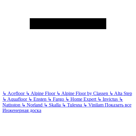
↳
Acefloor
↳
Alpine Floor
↳
Alpine Floor by Classen
↳
Alta Step
↳
Aquafloor
↳
Ensten
↳
Fargo
↳
Home Expert
↳
Invictus
↳
Natisston
↳
Norland
↳
Skalla
↳
Tulesna
↳
Vinilam
Показать все
Инженерная доска