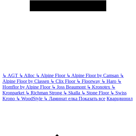
↳
AGT
↳
Alloc
↳
Alpine Floor
↳
Alpine Floor by Camsan
↳
Alpine Floor by Classen
↳
Clix Floor
↳
Floorway
↳
Haro
↳
Homflor by Alpine Floor
↳
Joss Beaumont
↳
Kronotex
↳
Kronparket
↳
Richman Strong
↳
Skalla
↳
Stone Floor
↳
Swiss
Krono
↳
WoodStyle
↳
Ламинат елка
Показать все
Кварцвинил