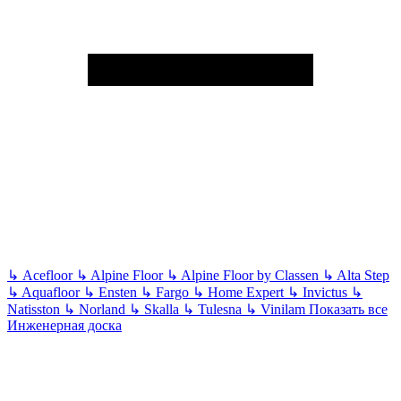
↳
Acefloor
↳
Alpine Floor
↳
Alpine Floor by Classen
↳
Alta Step
↳
Aquafloor
↳
Ensten
↳
Fargo
↳
Home Expert
↳
Invictus
↳
Natisston
↳
Norland
↳
Skalla
↳
Tulesna
↳
Vinilam
Показать все
Инженерная доска