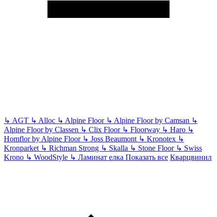
↳
AGT
↳
Alloc
↳
Alpine Floor
↳
Alpine Floor by Camsan
↳
Alpine Floor by Classen
↳
Clix Floor
↳
Floorway
↳
Haro
↳
Homflor by Alpine Floor
↳
Joss Beaumont
↳
Kronotex
↳
Kronparket
↳
Richman Strong
↳
Skalla
↳
Stone Floor
↳
Swiss
Krono
↳
WoodStyle
↳
Ламинат елка
Показать все
Кварцвинил