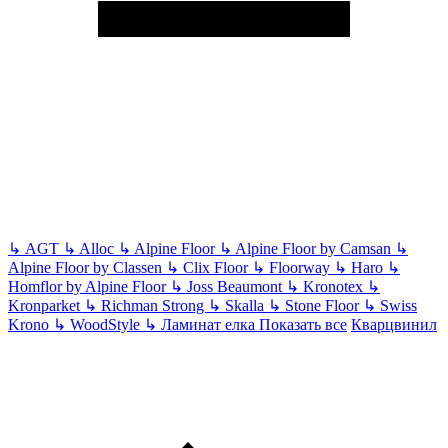
↳
AGT
↳
Alloc
↳
Alpine Floor
↳
Alpine Floor by Camsan
↳
Alpine Floor by Classen
↳
Clix Floor
↳
Floorway
↳
Haro
↳
Homflor by Alpine Floor
↳
Joss Beaumont
↳
Kronotex
↳
Kronparket
↳
Richman Strong
↳
Skalla
↳
Stone Floor
↳
Swiss
Krono
↳
WoodStyle
↳
Ламинат елка
Показать все
Кварцвинил