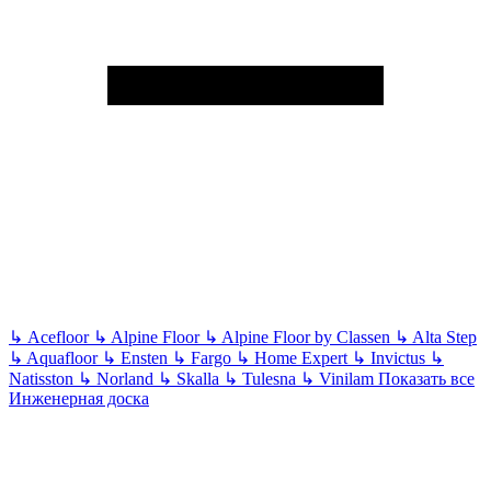
↳
Acefloor
↳
Alpine Floor
↳
Alpine Floor by Classen
↳
Alta Step
↳
Aquafloor
↳
Ensten
↳
Fargo
↳
Home Expert
↳
Invictus
↳
Natisston
↳
Norland
↳
Skalla
↳
Tulesna
↳
Vinilam
Показать все
Инженерная доска