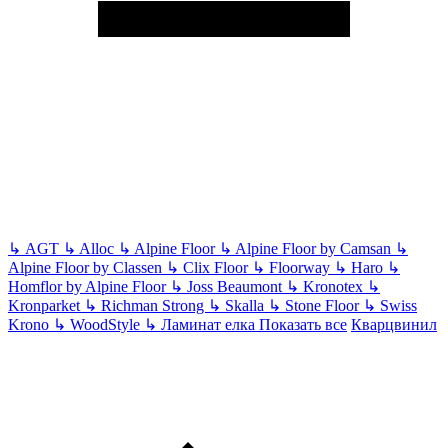
↳
AGT
↳
Alloc
↳
Alpine Floor
↳
Alpine Floor by Camsan
↳
Alpine Floor by Classen
↳
Clix Floor
↳
Floorway
↳
Haro
↳
Homflor by Alpine Floor
↳
Joss Beaumont
↳
Kronotex
↳
Kronparket
↳
Richman Strong
↳
Skalla
↳
Stone Floor
↳
Swiss
Krono
↳
WoodStyle
↳
Ламинат елка
Показать все
Кварцвинил