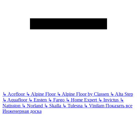
↳
Acefloor
↳
Alpine Floor
↳
Alpine Floor by Classen
↳
Alta Step
↳
Aquafloor
↳
Ensten
↳
Fargo
↳
Home Expert
↳
Invictus
↳
Natisston
↳
Norland
↳
Skalla
↳
Tulesna
↳
Vinilam
Показать все
Инженерная доска