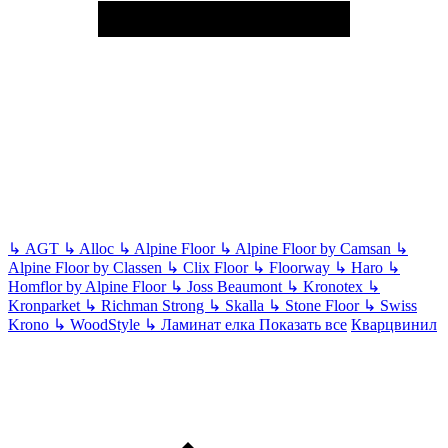
↳
AGT
↳
Alloc
↳
Alpine Floor
↳
Alpine Floor by Camsan
↳
Alpine Floor by Classen
↳
Clix Floor
↳
Floorway
↳
Haro
↳
Homflor by Alpine Floor
↳
Joss Beaumont
↳
Kronotex
↳
Kronparket
↳
Richman Strong
↳
Skalla
↳
Stone Floor
↳
Swiss
Krono
↳
WoodStyle
↳
Ламинат елка
Показать все
Кварцвинил