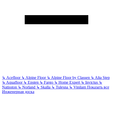
↳
Acefloor
↳
Alpine Floor
↳
Alpine Floor by Classen
↳
Alta Step
↳
Aquafloor
↳
Ensten
↳
Fargo
↳
Home Expert
↳
Invictus
↳
Natisston
↳
Norland
↳
Skalla
↳
Tulesna
↳
Vinilam
Показать все
Инженерная доска