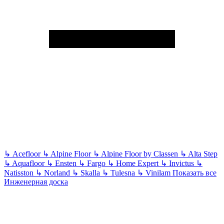
↳
Acefloor
↳
Alpine Floor
↳
Alpine Floor by Classen
↳
Alta Step
↳
Aquafloor
↳
Ensten
↳
Fargo
↳
Home Expert
↳
Invictus
↳
Natisston
↳
Norland
↳
Skalla
↳
Tulesna
↳
Vinilam
Показать все
Инженерная доска