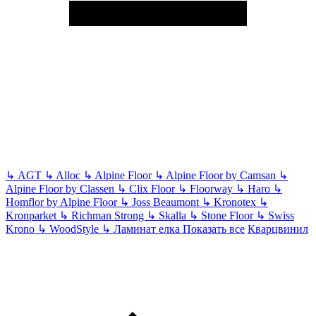
↳
AGT
↳
Alloc
↳
Alpine Floor
↳
Alpine Floor by Camsan
↳
Alpine Floor by Classen
↳
Clix Floor
↳
Floorway
↳
Haro
↳
Homflor by Alpine Floor
↳
Joss Beaumont
↳
Kronotex
↳
Kronparket
↳
Richman Strong
↳
Skalla
↳
Stone Floor
↳
Swiss
Krono
↳
WoodStyle
↳
Ламинат елка
Показать все
Кварцвинил