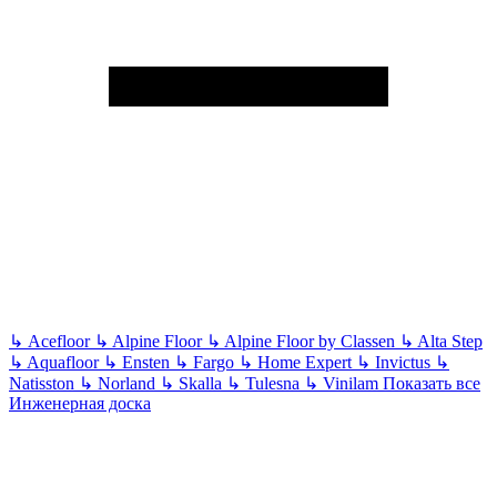
↳
Acefloor
↳
Alpine Floor
↳
Alpine Floor by Classen
↳
Alta Step
↳
Aquafloor
↳
Ensten
↳
Fargo
↳
Home Expert
↳
Invictus
↳
Natisston
↳
Norland
↳
Skalla
↳
Tulesna
↳
Vinilam
Показать все
Инженерная доска