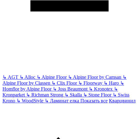
↳
AGT
↳
Alloc
↳
Alpine Floor
↳
Alpine Floor by Camsan
↳
Alpine Floor by Classen
↳
Clix Floor
↳
Floorway
↳
Haro
↳
Homflor by Alpine Floor
↳
Joss Beaumont
↳
Kronotex
↳
Kronparket
↳
Richman Strong
↳
Skalla
↳
Stone Floor
↳
Swiss
Krono
↳
WoodStyle
↳
Ламинат елка
Показать все
Кварцвинил