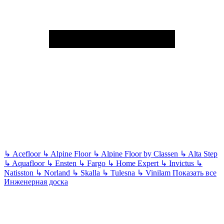
↳
Acefloor
↳
Alpine Floor
↳
Alpine Floor by Classen
↳
Alta Step
↳
Aquafloor
↳
Ensten
↳
Fargo
↳
Home Expert
↳
Invictus
↳
Natisston
↳
Norland
↳
Skalla
↳
Tulesna
↳
Vinilam
Показать все
Инженерная доска