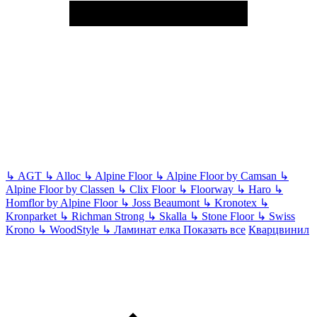
↳
AGT
↳
Alloc
↳
Alpine Floor
↳
Alpine Floor by Camsan
↳
Alpine Floor by Classen
↳
Clix Floor
↳
Floorway
↳
Haro
↳
Homflor by Alpine Floor
↳
Joss Beaumont
↳
Kronotex
↳
Kronparket
↳
Richman Strong
↳
Skalla
↳
Stone Floor
↳
Swiss
Krono
↳
WoodStyle
↳
Ламинат елка
Показать все
Кварцвинил