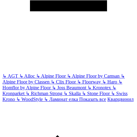
↳
AGT
↳
Alloc
↳
Alpine Floor
↳
Alpine Floor by Camsan
↳
Alpine Floor by Classen
↳
Clix Floor
↳
Floorway
↳
Haro
↳
Homflor by Alpine Floor
↳
Joss Beaumont
↳
Kronotex
↳
Kronparket
↳
Richman Strong
↳
Skalla
↳
Stone Floor
↳
Swiss
Krono
↳
WoodStyle
↳
Ламинат елка
Показать все
Кварцвинил