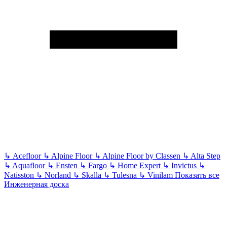
↳
Acefloor
↳
Alpine Floor
↳
Alpine Floor by Classen
↳
Alta Step
↳
Aquafloor
↳
Ensten
↳
Fargo
↳
Home Expert
↳
Invictus
↳
Natisston
↳
Norland
↳
Skalla
↳
Tulesna
↳
Vinilam
Показать все
Инженерная доска