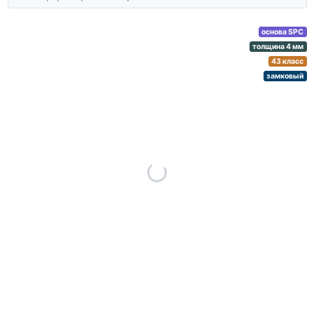
основа SPC
толщина 4 мм
43 класс
замковый