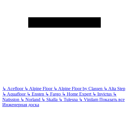
↳
Acefloor
↳
Alpine Floor
↳
Alpine Floor by Classen
↳
Alta Step
↳
Aquafloor
↳
Ensten
↳
Fargo
↳
Home Expert
↳
Invictus
↳
Natisston
↳
Norland
↳
Skalla
↳
Tulesna
↳
Vinilam
Показать все
Инженерная доска