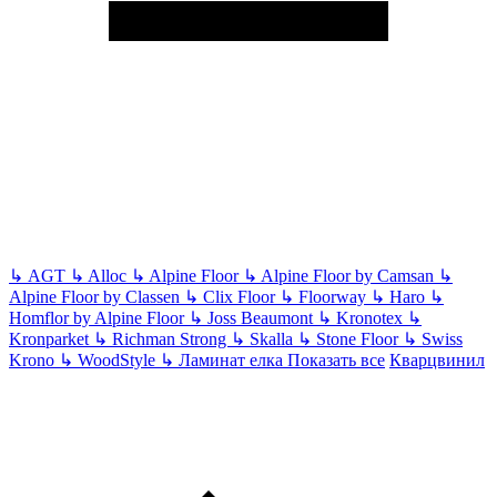
↳
AGT
↳
Alloc
↳
Alpine Floor
↳
Alpine Floor by Camsan
↳
Alpine Floor by Classen
↳
Clix Floor
↳
Floorway
↳
Haro
↳
Homflor by Alpine Floor
↳
Joss Beaumont
↳
Kronotex
↳
Kronparket
↳
Richman Strong
↳
Skalla
↳
Stone Floor
↳
Swiss
Krono
↳
WoodStyle
↳
Ламинат елка
Показать все
Кварцвинил