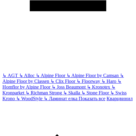
↳
AGT
↳
Alloc
↳
Alpine Floor
↳
Alpine Floor by Camsan
↳
Alpine Floor by Classen
↳
Clix Floor
↳
Floorway
↳
Haro
↳
Homflor by Alpine Floor
↳
Joss Beaumont
↳
Kronotex
↳
Kronparket
↳
Richman Strong
↳
Skalla
↳
Stone Floor
↳
Swiss
Krono
↳
WoodStyle
↳
Ламинат елка
Показать все
Кварцвинил