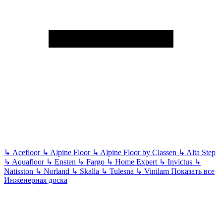
↳
Acefloor
↳
Alpine Floor
↳
Alpine Floor by Classen
↳
Alta Step
↳
Aquafloor
↳
Ensten
↳
Fargo
↳
Home Expert
↳
Invictus
↳
Natisston
↳
Norland
↳
Skalla
↳
Tulesna
↳
Vinilam
Показать все
Инженерная доска