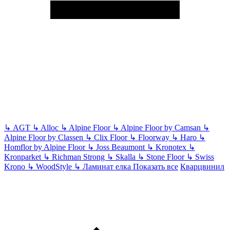
↳
AGT
↳
Alloc
↳
Alpine Floor
↳
Alpine Floor by Camsan
↳
Alpine Floor by Classen
↳
Clix Floor
↳
Floorway
↳
Haro
↳
Homflor by Alpine Floor
↳
Joss Beaumont
↳
Kronotex
↳
Kronparket
↳
Richman Strong
↳
Skalla
↳
Stone Floor
↳
Swiss
Krono
↳
WoodStyle
↳
Ламинат елка
Показать все
Кварцвинил