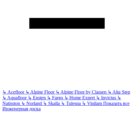
↳
Acefloor
↳
Alpine Floor
↳
Alpine Floor by Classen
↳
Alta Step
↳
Aquafloor
↳
Ensten
↳
Fargo
↳
Home Expert
↳
Invictus
↳
Natisston
↳
Norland
↳
Skalla
↳
Tulesna
↳
Vinilam
Показать все
Инженерная доска