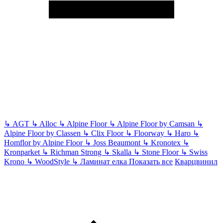
↳
AGT
↳
Alloc
↳
Alpine Floor
↳
Alpine Floor by Camsan
↳
Alpine Floor by Classen
↳
Clix Floor
↳
Floorway
↳
Haro
↳
Homflor by Alpine Floor
↳
Joss Beaumont
↳
Kronotex
↳
Kronparket
↳
Richman Strong
↳
Skalla
↳
Stone Floor
↳
Swiss
Krono
↳
WoodStyle
↳
Ламинат елка
Показать все
Кварцвинил