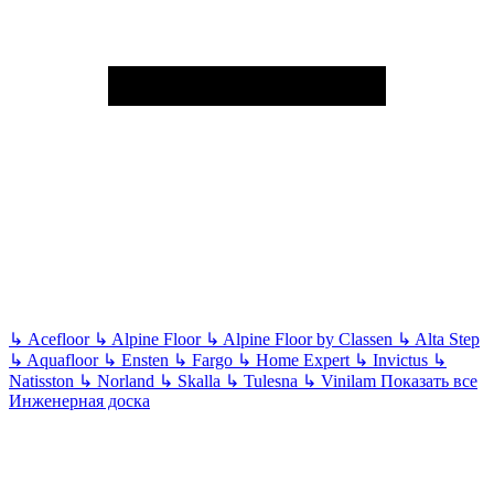
↳
Acefloor
↳
Alpine Floor
↳
Alpine Floor by Classen
↳
Alta Step
↳
Aquafloor
↳
Ensten
↳
Fargo
↳
Home Expert
↳
Invictus
↳
Natisston
↳
Norland
↳
Skalla
↳
Tulesna
↳
Vinilam
Показать все
Инженерная доска