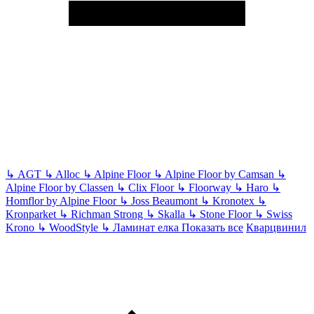
↳
AGT
↳
Alloc
↳
Alpine Floor
↳
Alpine Floor by Camsan
↳
Alpine Floor by Classen
↳
Clix Floor
↳
Floorway
↳
Haro
↳
Homflor by Alpine Floor
↳
Joss Beaumont
↳
Kronotex
↳
Kronparket
↳
Richman Strong
↳
Skalla
↳
Stone Floor
↳
Swiss
Krono
↳
WoodStyle
↳
Ламинат елка
Показать все
Кварцвинил