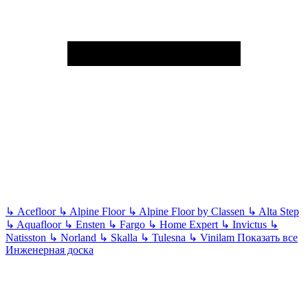
↳
Acefloor
↳
Alpine Floor
↳
Alpine Floor by Classen
↳
Alta Step
↳
Aquafloor
↳
Ensten
↳
Fargo
↳
Home Expert
↳
Invictus
↳
Natisston
↳
Norland
↳
Skalla
↳
Tulesna
↳
Vinilam
Показать все
Инженерная доска