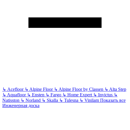
↳
Acefloor
↳
Alpine Floor
↳
Alpine Floor by Classen
↳
Alta Step
↳
Aquafloor
↳
Ensten
↳
Fargo
↳
Home Expert
↳
Invictus
↳
Natisston
↳
Norland
↳
Skalla
↳
Tulesna
↳
Vinilam
Показать все
Инженерная доска