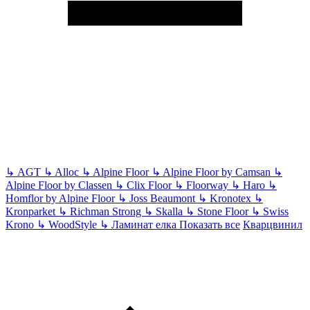
↳
AGT
↳
Alloc
↳
Alpine Floor
↳
Alpine Floor by Camsan
↳
Alpine Floor by Classen
↳
Clix Floor
↳
Floorway
↳
Haro
↳
Homflor by Alpine Floor
↳
Joss Beaumont
↳
Kronotex
↳
Kronparket
↳
Richman Strong
↳
Skalla
↳
Stone Floor
↳
Swiss
Krono
↳
WoodStyle
↳
Ламинат елка
Показать все
Кварцвинил