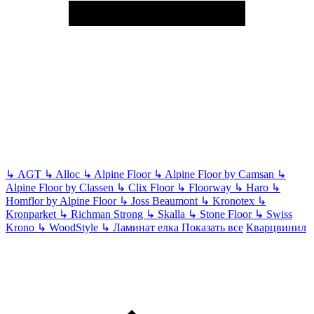
↳
AGT
↳
Alloc
↳
Alpine Floor
↳
Alpine Floor by Camsan
↳
Alpine Floor by Classen
↳
Clix Floor
↳
Floorway
↳
Haro
↳
Homflor by Alpine Floor
↳
Joss Beaumont
↳
Kronotex
↳
Kronparket
↳
Richman Strong
↳
Skalla
↳
Stone Floor
↳
Swiss
Krono
↳
WoodStyle
↳
Ламинат елка
Показать все
Кварцвинил