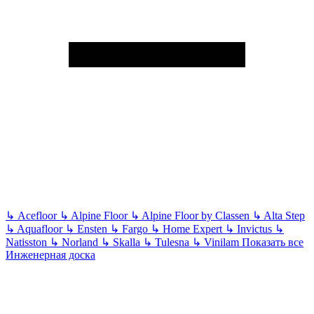
↳
Acefloor
↳
Alpine Floor
↳
Alpine Floor by Classen
↳
Alta Step
↳
Aquafloor
↳
Ensten
↳
Fargo
↳
Home Expert
↳
Invictus
↳
Natisston
↳
Norland
↳
Skalla
↳
Tulesna
↳
Vinilam
Показать все
Инженерная доска