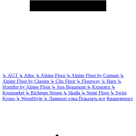
↳
AGT
↳
Alloc
↳
Alpine Floor
↳
Alpine Floor by Camsan
↳
Alpine Floor by Classen
↳
Clix Floor
↳
Floorway
↳
Haro
↳
Homflor by Alpine Floor
↳
Joss Beaumont
↳
Kronotex
↳
Kronparket
↳
Richman Strong
↳
Skalla
↳
Stone Floor
↳
Swiss
Krono
↳
WoodStyle
↳
Ламинат елка
Показать все
Кварцвинил