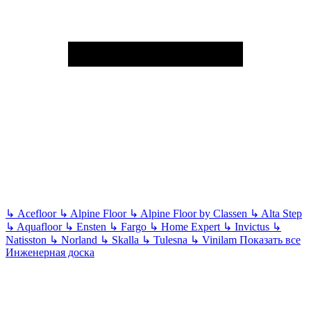
↳
Acefloor
↳
Alpine Floor
↳
Alpine Floor by Classen
↳
Alta Step
↳
Aquafloor
↳
Ensten
↳
Fargo
↳
Home Expert
↳
Invictus
↳
Natisston
↳
Norland
↳
Skalla
↳
Tulesna
↳
Vinilam
Показать все
Инженерная доска