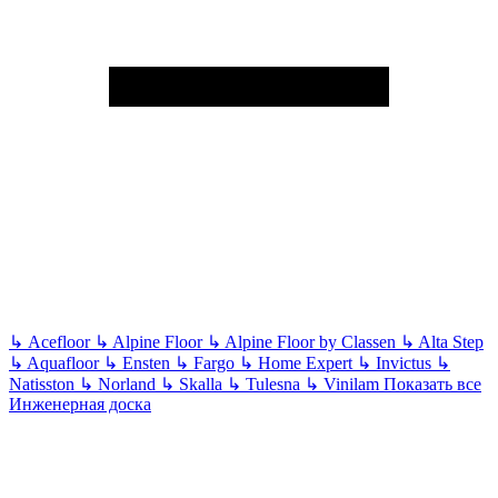
↳
Acefloor
↳
Alpine Floor
↳
Alpine Floor by Classen
↳
Alta Step
↳
Aquafloor
↳
Ensten
↳
Fargo
↳
Home Expert
↳
Invictus
↳
Natisston
↳
Norland
↳
Skalla
↳
Tulesna
↳
Vinilam
Показать все
Инженерная доска