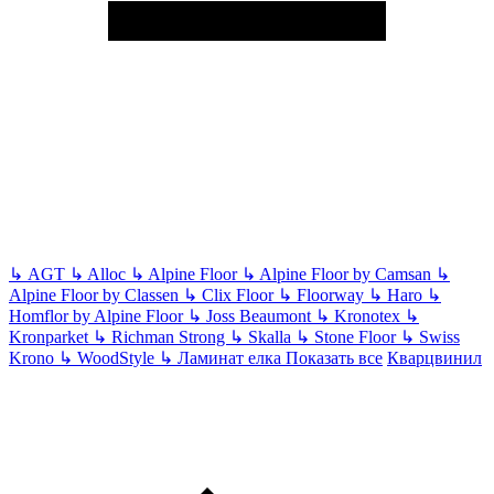
↳
AGT
↳
Alloc
↳
Alpine Floor
↳
Alpine Floor by Camsan
↳
Alpine Floor by Classen
↳
Clix Floor
↳
Floorway
↳
Haro
↳
Homflor by Alpine Floor
↳
Joss Beaumont
↳
Kronotex
↳
Kronparket
↳
Richman Strong
↳
Skalla
↳
Stone Floor
↳
Swiss
Krono
↳
WoodStyle
↳
Ламинат елка
Показать все
Кварцвинил