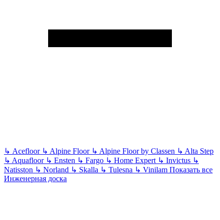
↳
Acefloor
↳
Alpine Floor
↳
Alpine Floor by Classen
↳
Alta Step
↳
Aquafloor
↳
Ensten
↳
Fargo
↳
Home Expert
↳
Invictus
↳
Natisston
↳
Norland
↳
Skalla
↳
Tulesna
↳
Vinilam
Показать все
Инженерная доска