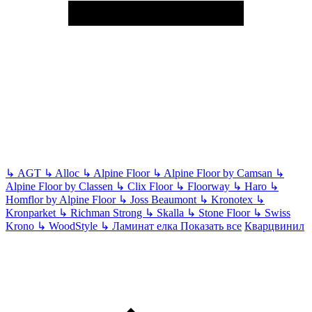
↳
AGT
↳
Alloc
↳
Alpine Floor
↳
Alpine Floor by Camsan
↳
Alpine Floor by Classen
↳
Clix Floor
↳
Floorway
↳
Haro
↳
Homflor by Alpine Floor
↳
Joss Beaumont
↳
Kronotex
↳
Kronparket
↳
Richman Strong
↳
Skalla
↳
Stone Floor
↳
Swiss
Krono
↳
WoodStyle
↳
Ламинат елка
Показать все
Кварцвинил