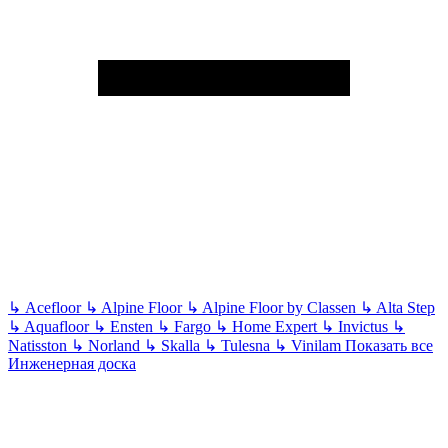
↳
Acefloor
↳
Alpine Floor
↳
Alpine Floor by Classen
↳
Alta Step
↳
Aquafloor
↳
Ensten
↳
Fargo
↳
Home Expert
↳
Invictus
↳
Natisston
↳
Norland
↳
Skalla
↳
Tulesna
↳
Vinilam
Показать все
Инженерная доска