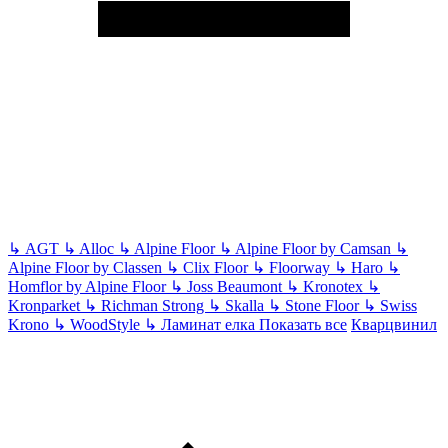
↳
AGT
↳
Alloc
↳
Alpine Floor
↳
Alpine Floor by Camsan
↳
Alpine Floor by Classen
↳
Clix Floor
↳
Floorway
↳
Haro
↳
Homflor by Alpine Floor
↳
Joss Beaumont
↳
Kronotex
↳
Kronparket
↳
Richman Strong
↳
Skalla
↳
Stone Floor
↳
Swiss
Krono
↳
WoodStyle
↳
Ламинат елка
Показать все
Кварцвинил