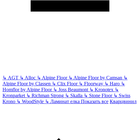
↳
AGT
↳
Alloc
↳
Alpine Floor
↳
Alpine Floor by Camsan
↳
Alpine Floor by Classen
↳
Clix Floor
↳
Floorway
↳
Haro
↳
Homflor by Alpine Floor
↳
Joss Beaumont
↳
Kronotex
↳
Kronparket
↳
Richman Strong
↳
Skalla
↳
Stone Floor
↳
Swiss
Krono
↳
WoodStyle
↳
Ламинат елка
Показать все
Кварцвинил