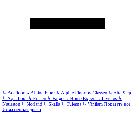
↳
Acefloor
↳
Alpine Floor
↳
Alpine Floor by Classen
↳
Alta Step
↳
Aquafloor
↳
Ensten
↳
Fargo
↳
Home Expert
↳
Invictus
↳
Natisston
↳
Norland
↳
Skalla
↳
Tulesna
↳
Vinilam
Показать все
Инженерная доска