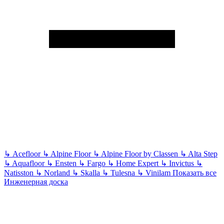
↳
Acefloor
↳
Alpine Floor
↳
Alpine Floor by Classen
↳
Alta Step
↳
Aquafloor
↳
Ensten
↳
Fargo
↳
Home Expert
↳
Invictus
↳
Natisston
↳
Norland
↳
Skalla
↳
Tulesna
↳
Vinilam
Показать все
Инженерная доска