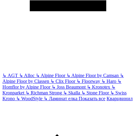
↳
AGT
↳
Alloc
↳
Alpine Floor
↳
Alpine Floor by Camsan
↳
Alpine Floor by Classen
↳
Clix Floor
↳
Floorway
↳
Haro
↳
Homflor by Alpine Floor
↳
Joss Beaumont
↳
Kronotex
↳
Kronparket
↳
Richman Strong
↳
Skalla
↳
Stone Floor
↳
Swiss
Krono
↳
WoodStyle
↳
Ламинат елка
Показать все
Кварцвинил