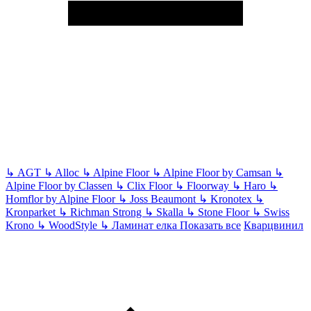
↳
AGT
↳
Alloc
↳
Alpine Floor
↳
Alpine Floor by Camsan
↳
Alpine Floor by Classen
↳
Clix Floor
↳
Floorway
↳
Haro
↳
Homflor by Alpine Floor
↳
Joss Beaumont
↳
Kronotex
↳
Kronparket
↳
Richman Strong
↳
Skalla
↳
Stone Floor
↳
Swiss
Krono
↳
WoodStyle
↳
Ламинат елка
Показать все
Кварцвинил