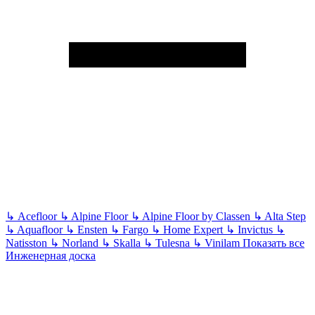
↳
Acefloor
↳
Alpine Floor
↳
Alpine Floor by Classen
↳
Alta Step
↳
Aquafloor
↳
Ensten
↳
Fargo
↳
Home Expert
↳
Invictus
↳
Natisston
↳
Norland
↳
Skalla
↳
Tulesna
↳
Vinilam
Показать все
Инженерная доска