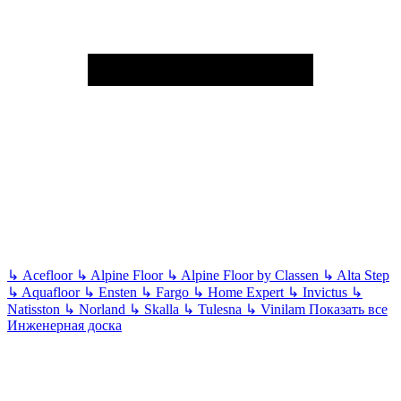
↳
Acefloor
↳
Alpine Floor
↳
Alpine Floor by Classen
↳
Alta Step
↳
Aquafloor
↳
Ensten
↳
Fargo
↳
Home Expert
↳
Invictus
↳
Natisston
↳
Norland
↳
Skalla
↳
Tulesna
↳
Vinilam
Показать все
Инженерная доска