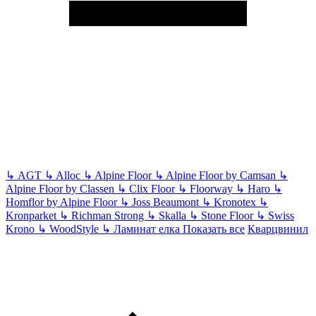
↳
AGT
↳
Alloc
↳
Alpine Floor
↳
Alpine Floor by Camsan
↳
Alpine Floor by Classen
↳
Clix Floor
↳
Floorway
↳
Haro
↳
Homflor by Alpine Floor
↳
Joss Beaumont
↳
Kronotex
↳
Kronparket
↳
Richman Strong
↳
Skalla
↳
Stone Floor
↳
Swiss
Krono
↳
WoodStyle
↳
Ламинат елка
Показать все
Кварцвинил