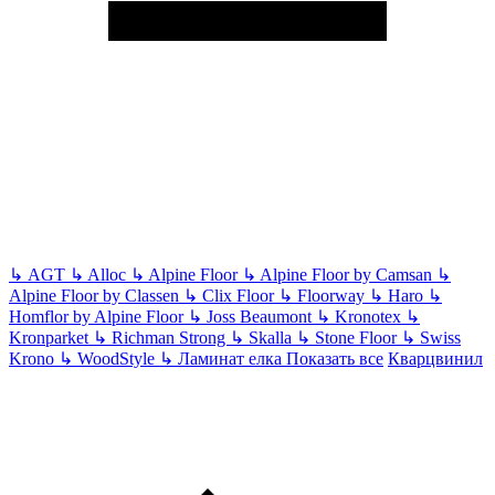
↳
AGT
↳
Alloc
↳
Alpine Floor
↳
Alpine Floor by Camsan
↳
Alpine Floor by Classen
↳
Clix Floor
↳
Floorway
↳
Haro
↳
Homflor by Alpine Floor
↳
Joss Beaumont
↳
Kronotex
↳
Kronparket
↳
Richman Strong
↳
Skalla
↳
Stone Floor
↳
Swiss
Krono
↳
WoodStyle
↳
Ламинат елка
Показать все
Кварцвинил