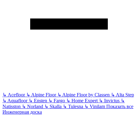
↳
Acefloor
↳
Alpine Floor
↳
Alpine Floor by Classen
↳
Alta Step
↳
Aquafloor
↳
Ensten
↳
Fargo
↳
Home Expert
↳
Invictus
↳
Natisston
↳
Norland
↳
Skalla
↳
Tulesna
↳
Vinilam
Показать все
Инженерная доска